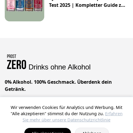
Test 2025 | Kompletter Guide zur
Impossibly Crafted Range
Drinks ohne Alkohol
0% Alkohol. 100% Geschmack. Überdenk dein
Getränk.
Geniale Drinks ohne Alkohol. Wir glauben, dass du
Wir verwenden Cookies für Analytics und Werbung. Mit
alles haben kannst – raffinierten Geschmack, null
"Alle akzeptieren" stimmst du der Nutzung zu.
Erfahren
Kompromisse. Prost!
Sie mehr über unsere Datenschutzrichtlinie
© 2025 ProstZero.
Über uns
. Run by
Gefühlt Beta UG
.