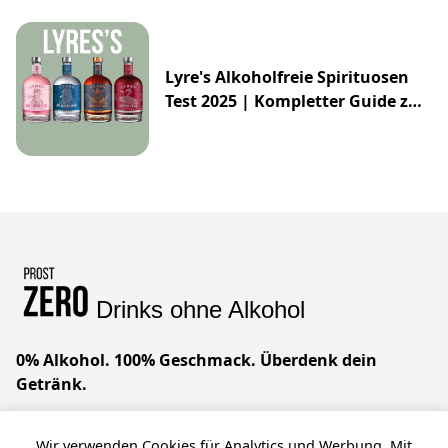
Lyre's Alkoholfreie Spirituosen
Test 2025 | Kompletter Guide zur
Impossibly Crafted Range
Drinks ohne Alkohol
0% Alkohol. 100% Geschmack. Überdenk dein
Getränk.
Geniale Drinks ohne Alkohol. Wir glauben, dass du
Wir verwenden Cookies für Analytics und Werbung. Mit
alles haben kannst – raffinierten Geschmack, null