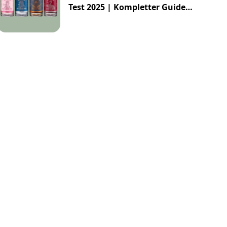
Test 2025 | Kompletter Guide
tig
Grapefruit
Zitrone
Longdrin
zur Impossibly Crafted Range