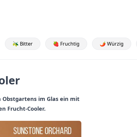
🫒 Bitter
🍓 Fruchtig
🌶️ Würzig
oler
 Obstgartens im Glas ein mit
en Frucht-Cooler.