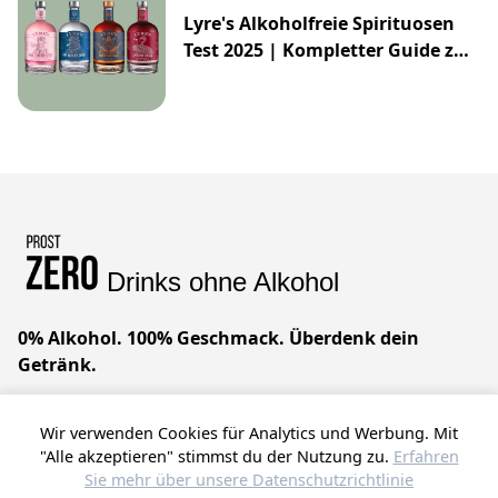
Lyre's Alkoholfreie Spirituosen
Test 2025 | Kompletter Guide zur
Impossibly Crafted Range
Drinks ohne Alkohol
0% Alkohol. 100% Geschmack. Überdenk dein
Getränk.
Geniale Drinks ohne Alkohol. Wir glauben, dass du
Wir verwenden Cookies für Analytics und Werbung. Mit
alles haben kannst – raffinierten Geschmack, null
"Alle akzeptieren" stimmst du der Nutzung zu.
Erfahren
Kompromisse. Prost!
Sie mehr über unsere Datenschutzrichtlinie