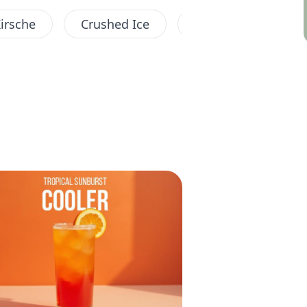
irsche
Crushed Ice
Frappé
Fruc