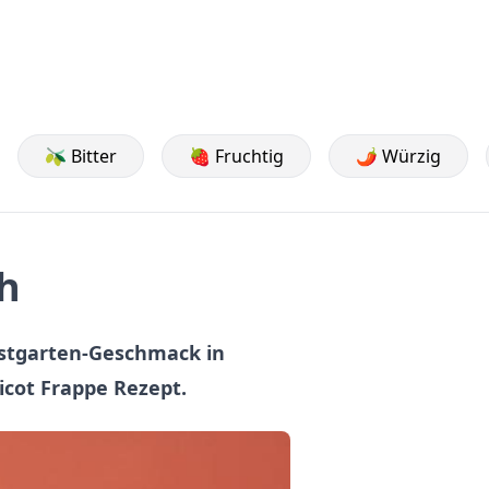
🫒 Bitter
🍓 Fruchtig
🌶️ Würzig
h
stgarten-Geschmack in
cot Frappe Rezept.