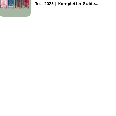
Test 2025 | Kompletter Guide
htig
Glutenfrei
Limette
Alkoholf
zur Impossibly Crafted Range