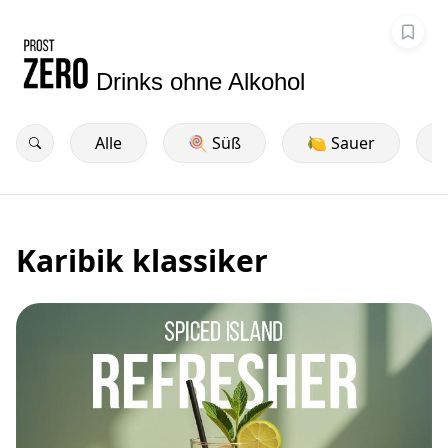
Drinks ohne Alkohol
Alle
🍭 Süß
🍋 Sauer
Karibik klassiker