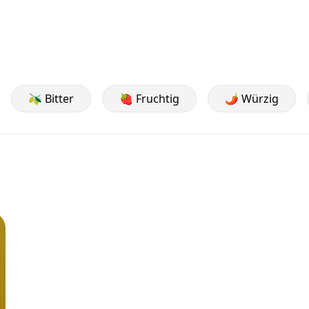
🫒 Bitter
🍓 Fruchtig
🌶️ Würzig