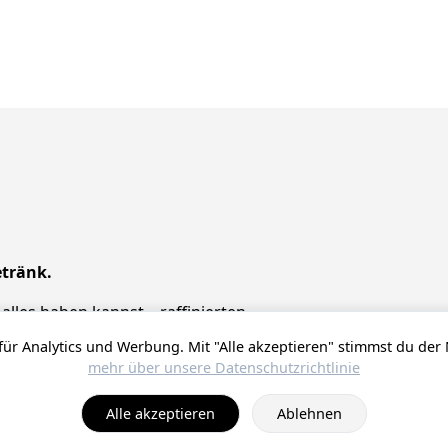
tränk.
alles haben kannst – raffinierten
ür Analytics und Werbung. Mit "Alle akzeptieren" stimmst du der
mehr über unsere Datenschutzrichtlinie
© 2025 ProstZero.
Über uns
. Run by
Gefühlt Beta UG
.
Alle akzeptieren
Ablehnen