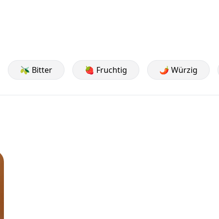
🫒 Bitter
🍓 Fruchtig
🌶️ Würzig