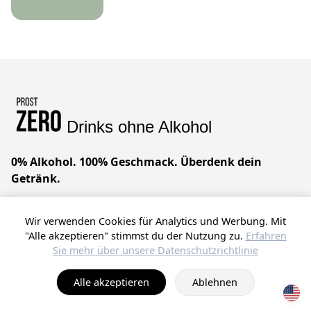
Drinks ohne Alkohol
0% Alkohol. 100% Geschmack. Überdenk dein
Getränk.
Geniale Drinks ohne Alkohol. Wir glauben, dass du
Wir verwenden Cookies für Analytics und Werbung. Mit
alles haben kannst – raffinierten Geschmack, null
"Alle akzeptieren" stimmst du der Nutzung zu.
Erfahren
Kompromisse. Prost!
Sie mehr über unsere Datenschutzrichtlinie
© 2025 ProstZero.
Über uns
. Run by
Gefühlt Beta UG
.
Alle akzeptieren
Ablehnen