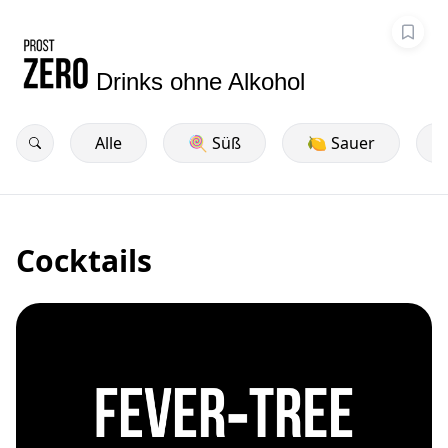
Drinks ohne Alkohol
Alle
🍭 Süß
🍋 Sauer
Cocktails